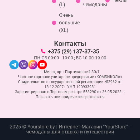
Чехлы
(L)
чемоданы
Очень
большие
(ХL)
Контакты
+375 (29) 137-37-35
ПН-СБ 09:00 - 19:00 ; ВС 10.00-19.00
г. Минск, пр-т Партизанский 30/1
Частное торговое унитарное предприятие «КОМБИКОЛА»
Свидетельство о государственной регистрации №2962 от
13.12.2007г. УНП 190933981
Зарегистрирован в Торговом реестре 558290 от 26.05.2023 г.
Показать все юридические реквизиты
2025 © Yourstore.by | Интернет-Магазин "YourStore" -
чемоданы для отдыха и путешествий