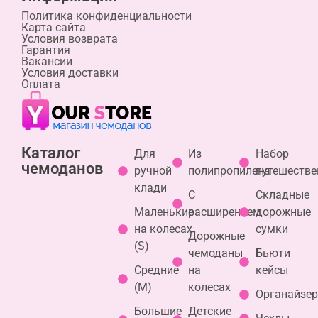
Политика конфиденциальности
Карта сайта
Условия возврата
Гарантия
Вакансии
Условия доставки
Оплата
Каталог
Для
Из
Набор
чемоданов
ручной
полипропилена
путешестве
клади
С
Складные
Маленькие
расширением
дорожные
на колесах
сумки
Дорожные
(S)
чемоданы
Бьюти
Средние
на
кейсы
(М)
колесах
Органайзе
Большие
Детские