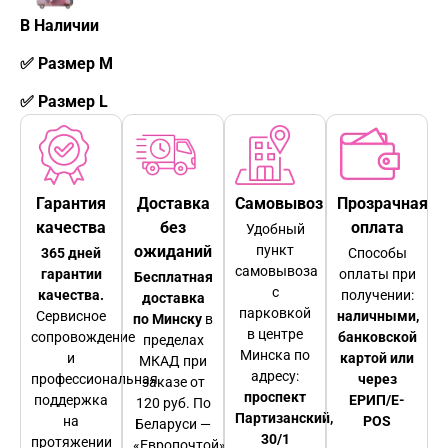
В Наличии
✅ Размер М
✅ Размер L
Гарантия
Доставка
Самовывоз
Прозрачная
качества
без
оплата
Удобный
ожиданий
пункт
365 дней
Способы
самовывоза
гарантии
оплаты при
Бесплатная
с
качества.
получении:
доставка
парковкой
Сервисное
наличными,
по Минску
в
в центре
сопровождение
банковской
пределах
Минска по
и
картой или
МКАД при
адресу:
профессиональная
через
заказе от
проспект
поддержка
ЕРИП/E-
120 руб. По
Партизанский,
на
POS
Беларуси —
30/1
протяжении
«Европочтой»